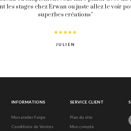
les stages chez Erwan ou juste allez le voir po
superbes créations”
JULIEN
INFORMATIONS
SERVICE CLIENT
S
Mon atelier Forge
Plan du site
Conditions de Ventes
Mon compte