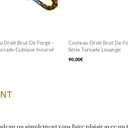
 Droit Brut De Forge -
Couteau Droit Brut De Fo
orsade Cubique Incurvé
Série Torsade Losange
90,00€
ENT
cadeau ou simplement vous faire plaisir avec un 