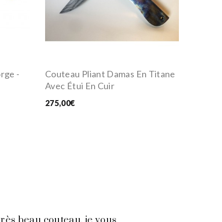
rge -
Couteau Pliant Damas En Titane
Avec Étui En Cuir
275,00€
très beau couteau, je vous