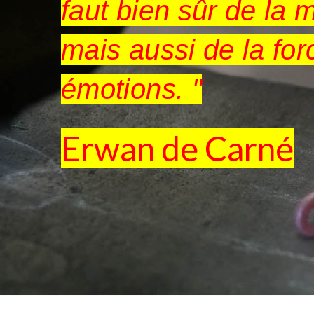
faut bien sûr de la m
mais aussi de la for
émotions. "
Erwan de Carné