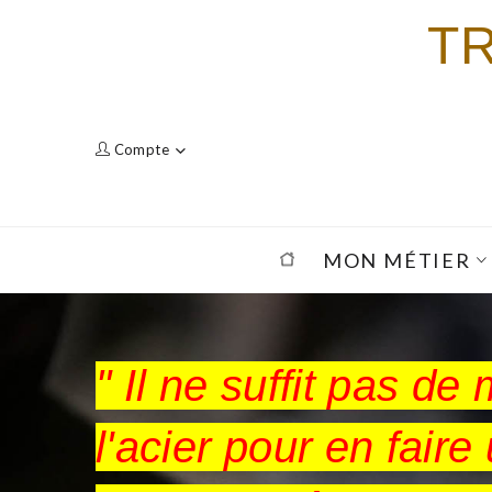
T
Compte
MON MÉTIER
" Il ne suffit pas de 
l'acier pour en faire