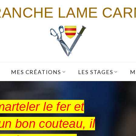
RANCHE LAME CAR
MES CRÉATIONS
LES STAGES
M
marteler le fer et
 un bon couteau, il